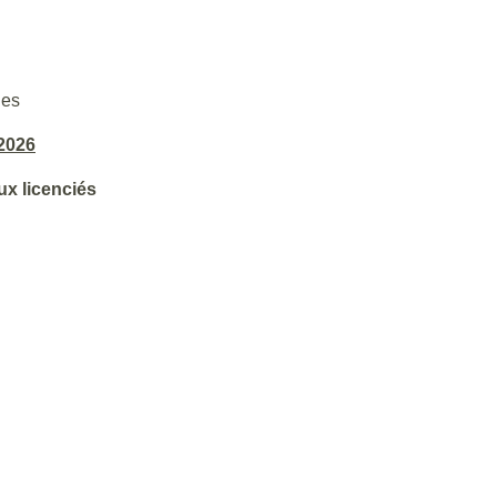
ies
2026
ux licenciés